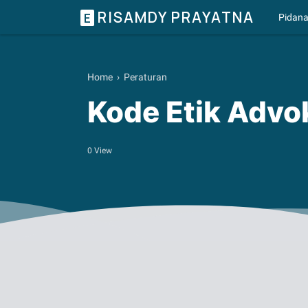
RISAMDY PRAYATNA
E
Pidan
Home
›
Peraturan
Kode Etik Advo
0
View