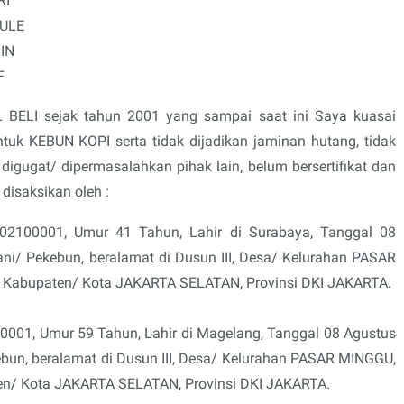
RI
SULE
MIN
F
AL BELI sejak tahun 2001 yang sampai saat ini Saya kuasai
tuk KEBUN KOPI serta tidak dijadikan jaminan hutang, tidak
igugat/ dipermasalahkan pihak lain, belum bersertifikat dan
disaksikan oleh :
100001, Umur 41 Tahun, Lahir di Surabaya, Tanggal 08
ani/ Pekebun, beralamat di Dusun III, Desa/ Kelurahan PASAR
abupaten/ Kota JAKARTA SELATAN, Provinsi DKI JAKARTA.
50001
, Umur
59
Tahun, Lahir di
Magelang
,
Tanggal
08 Agustus
ebun,
beralamat di
Dusun III, Desa/ Kelurahan PASAR MINGGU
,
/ Kota JAKARTA SELATAN, Provinsi DKI JAKARTA.