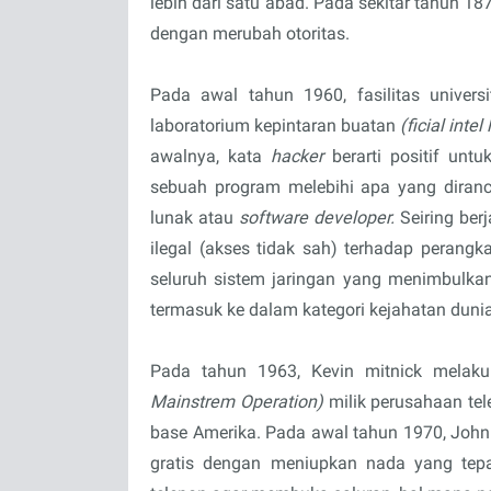
lebih dari satu abad. Pada sekitar tahun 1
dengan merubah otoritas.
Pada awal tahun 1960, fasilitas univer
laboratorium kepintaran buatan
(ficial intel
awalnya, kata
hacker
berarti positif un
sebuah program melebihi apa yang diran
lunak atau
software developer.
Seiring ber
ilegal (akses tidak sah) terhadap perangka
seluruh sistem jaringan yang menimbulka
termasuk ke dalam kategori kejahatan dun
Pada tahun 1963, Kevin mitnick melak
Mainstrem Operation)
milik perusahaan te
base Amerika. Pada awal tahun 1970, John
gratis dengan meniupkan nada yang tep