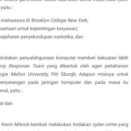
 yaitu :
k mahasiswa di
Brooklyn College New York;
sahaan untuk kepentingan karyawan;
kejahatan penyelundupan narkotika; dan
 tindakan penyalahgunaan komputer memberi kekuatan lebih
ency Response Team
yang dibentuk oleh agen pertahanan
egie Mellon University,
Pitt Sburgh, Adapun misinya untuk
penyerangan pada jaringan komputer dan pada masa itu
enal
,
yaitu :
kat dan
 Kevin Mitnick kembali melakukan tindakan
cyber crime
yang