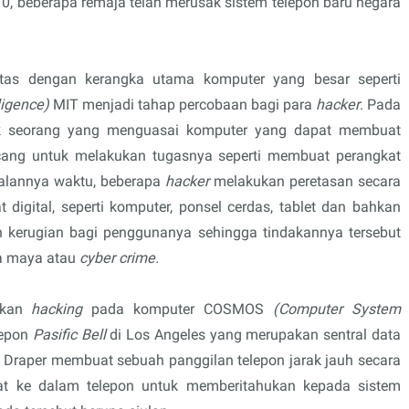
870, beberapa remaja telah merusak sistem telepon baru negara
sitas dengan kerangka utama komputer yang besar seperti
 ligence)
MIT menjadi tahap percobaan bagi para
hacker
. Pada
tuk seorang yang menguasai komputer yang dapat membuat
cang untuk melakukan tugasnya seperti membuat perangkat
jalannya waktu, beberapa
hacker
melakukan peretasan secara
t digital, seperti komputer, ponsel cerdas, tablet dan bahkan
n kerugian bagi penggunanya sehingga tindakannya tersebut
ia maya atau
cyber crime.
ukan
hacking
pada komputer COSMOS
(Computer System
lepon
Pasific Bell
di Los Angeles yang merupakan sentral data
 Draper membuat sebuah panggilan telepon jarak jauh secara
at ke dalam telepon untuk memberitahukan kepada sistem