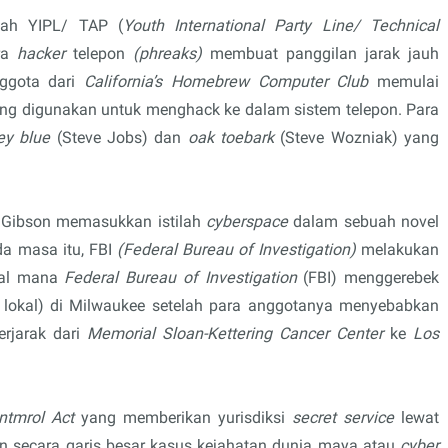
lah YIPL/ TAP (
Youth International Party Line/ Technical
ra
hacker
telepon
(phreaks)
membuat panggilan jarak jauh
nggota dari
California’s Homebrew Computer Club
memulai
ang digunakan untuk menghack ke dalam sistem telepon. Para
ey blue
(Steve Jobs) dan
oak toebark
(Steve Wozniak) yang
 Gibson memasukkan istilah
cyberspace
dalam sebuah novel
da masa itu, FBI
(Federal Bureau of Investigation)
melakukan
al mana
Federal Bureau of Investigation
(FBI)
menggerebek
 lokal) di Milwaukee setelah para anggotanya menyebabkan
rjarak dari
Memorial Sloan-Kettering Cancer Center
ke
Los
ntmrol Act
yang memberikan yurisdiksi
secret service
lewat
un secara garis besar kasus kejahatan dunia maya atau
cyber