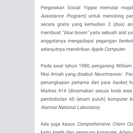
Pergerakan Social Yippie memulai maja
Assistance Program)
untuk menolong pa
secara gratis yang kemudian 2 (dua) a
membuat "
blue boxes"
yaitu sebuah alat y
anggotanya mengadopsi pegangan
berkel
selanjutnya mendirikan
Apple Computer.
Pada awal tahun 1980, pengarang William
fiksi ilmiah yang disebut
Neurimancer
. Pa
penangkapan pertama dari para
hacker,
h
Markas 414 (dinamakan sesuai kode area
pembobolan 60 (enam puluh) komputer be
Alamos National Laboratory.
Ada juga kasus
Comprehensive Criem Co
kartu kredit dan penipuan komputer. Adap