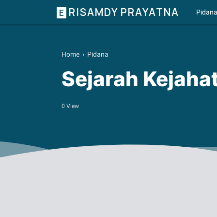
RISAMDY PRAYATNA
E
Pidan
Home
›
Pidana
Sejarah Kejaha
0
View