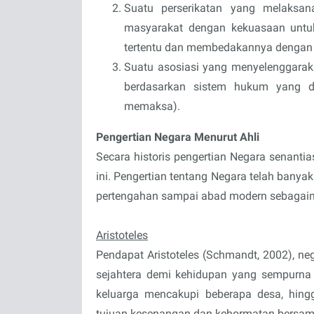
Suatu perserikatan yang melaksa
masyarakat dengan kekuasaan untu
tertentu dan membedakannya dengan ko
Suatu asosiasi yang menyelenggarak
berdasarkan sistem hukum yang di
memaksa).
Pengertian Negara Menurut Ahli
Secara historis pengertian Negara senant
ini. Pengertian tentang Negara telah banyak 
pertengahan sampai abad modern sebagaima
Aristoteles
Pendapat Aristoteles (Schmandt, 2002), n
sejahtera demi kehidupan yang sempurna
keluarga mencakupi beberapa desa, hing
tujuan kesenangan dan kehormatan bersam