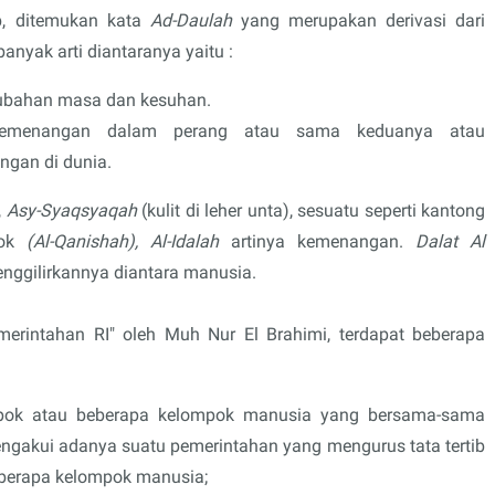
b, ditemukan kata
Ad-Daulah
yang merupakan derivasi dari
anyak arti diantaranya yaitu :
erubahan masa dan kesuhan.
 kemenangan dalam perang atau sama keduanya atau
ngan di dunia.
,
Asy-Syaqsyaqah
(kulit di leher unta), sesuatu seperti kantong
lok
(Al-Qanishah),
Al-Idalah
artinya kemenangan.
Dalat Al
enggilirkannya diantara manusia.
merintahan RI" oleh Muh Nur El Brahimi, terdapat beberapa
ompok atau beberapa kelompok manusia yang bersama-sama
ngakui adanya suatu pemerintahan yang mengurus tata tertib
berapa kelompok manusia;