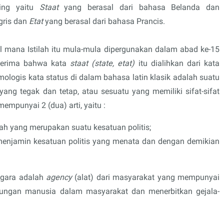
sing yaitu
Staat
yang berasal dari
bahasa Belanda dan
gris dan
Etat
yang berasal dari bahasa Prancis.
l mana Istilah itu mula-mula dipergunakan dalam abad ke-15
terima bahwa kata
staat (state, etat)
itu dialihkan dari kata
imologis kata status di dalam bahasa latin klasik adalah suatu
ang tegak dan tetap, atau sesuatu yang memiliki sifat-sifat
empunyai 2 (dua) arti, yaitu :
ah yang merupakan suatu kesatuan politis;
enjamin kesatuan politis yang menata dan dengan demikian
Negara adalah
agency
(alat) dari masyarakat yang mempunyai
ungan manusia dalam masyarakat dan menerbitkan gejala-