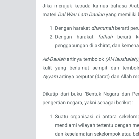
Jika merujuk kepada kamus bahasa Ara
materi
Dal Wau Lam
Daulun
yang memiliki b
Dengan harakat
dhammah
berarti p
Dengan harakat
fathah
berarti
penggabungan di akhirat, dan kemena
Ad-Daulah
artinya tembolok
(Al-Haushalah)
kulit yang berlumut sempit dan tembo
Ayyam
artinya berputar (darat) dan Allah m
Dikutip dari buku "Bentuk Negara dan Pe
pengertian negara, yakni sebagai berikut :
Suatu organisasi di antara sekel
mendiami wilayah tertentu dengan me
dan keselamatan sekelompok atau be