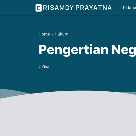
RISAMDY PRAYATNA
E
Pidan
Home
›
Hukum
Pengertian Ne
0
View