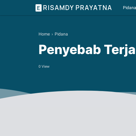
RISAMDY PRAYATNA
E
Pidan
Home
›
Pidana
Penyebab Terja
0
View